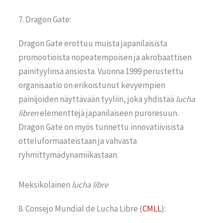
7. Dragon Gate:
Dragon Gate erottuu muista japanilaisista
promootioista nopeatempoisen ja akrobaattisen
painityylinsä ansiosta. Vuonna 1999 perustettu
organisaatio on erikoistunut kevyempien
painijoiden näyttävään tyyliin, joka yhdistää
lucha
libren
elementtejä japanilaiseen puroresuun.
Dragon Gate on myös tunnettu innovatiivisista
otteluformaateistaan ja vahvasta
ryhmittymädynamiikastaan.
Meksikolainen
lucha libre
8. Consejo Mundial de Lucha Libre (
CMLL
):