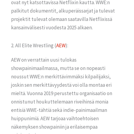
ovat nyt katsottavissa Netflixin kautta. WWE:n
palkitut dokumentit, alkuperäissarjat ja tulevat
projektit tulevat olemaan saatavilla Netflixissä
kansainvälisesti vuodesta 2025 alkaen.
2. All Elite Wrestling (
AEW
):
AEW on verrattain uusi tulokas
showpainimaailmassa, mutta se on nopeasti
noussut WWE:n merkittävimmäksi kilpailijaksi,
joskin sen merkittävyydestä voi olla montaa eri
mieltä. Vuonna 2019 perustettu organisaatio on
onnistunut houkuttelemaan riveihinsä monia
entisiä WWE-tähtiä sekä indie-painimaailman
huippunimiä. AEW tarjoaa vaihtoehtoisen
näkemyksen showpainiin ja erilaisempaa