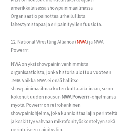
amerikkalaisessa showpainimaailmassa.
Organisaatio painottaa urheilullista
lähestymistapaa ja eri painityylien fuusiota.
12. National Wrestling Alliance (
NWA
) ja NWA
Powerrr:
NWA on yksi showpainin vanhimmista
organisaatioista, jonka historia ulottuu vuoteen
1948. Vaikka NWA ei enää hallitse
showpainimaailmaa kuten kulta-aikoinaan, se on
kokenut uuden nousun
NWA Powerrr
-ohjelmansa
myötä. Powerrr on retrohenkinen
showpainiohjelma, joka kunnioittaa lajin perinteitä
ja keskittyy vahvaan mikrofonityöskentelyyn sekä
perinteiseen painityyliin.