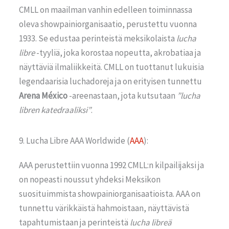
CMLL on maailman vanhin edelleen toiminnassa
oleva showpainiorganisaatio, perustettu vuonna
1933. Se edustaa perinteistä meksikolaista
lucha
libre
-tyyliä, joka korostaa nopeutta, akrobatiaa ja
näyttäviä ilmaliikkeitä. CMLL on tuottanut lukuisia
legendaarisia luchadoreja ja on erityisen tunnettu
Arena México
-areenastaan, jota kutsutaan
”lucha
libren katedraaliksi”
.
9. Lucha Libre AAA Worldwide (
AAA
):
AAA perustettiin vuonna 1992 CMLL:n kilpailijaksi ja
on nopeasti noussut yhdeksi Meksikon
suosituimmista showpainiorganisaatioista. AAA on
tunnettu värikkäistä hahmoistaan, näyttävistä
tapahtumistaan ja perinteistä
lucha libreä