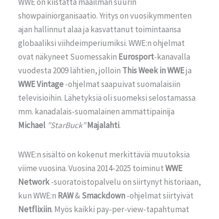
WWE on kiistatta maailman suurin
showpainiorganisaatio. Yritys on vuosikymmenten
ajan hallinnut alaa ja kasvattanut toimintaansa
globaaliksi viihdeimperiumiksi. WWE:n ohjelmat
ovat näkyneet Suomessakin
Eurosport
-kanavalla
vuodesta 2009 lähtien, jolloin
This Week in WWE
ja
WWE Vintage
-ohjelmat saapuivat suomalaisiin
televisioihin. Lähetyksiä oli suomeksi selostamassa
mm. kanadalais-suomalainen ammattipainija
Michael
”StarBuck”
Majalahti
.
WWE:n sisältö on kokenut merkittäviä muutoksia
viime vuosina. Vuosina 2014-2025 toiminut
WWE
Network
-suoratoistopalvelu on siirtynyt historiaan,
kun WWE:n
RAW
&
Smackdown
-ohjelmat siirtyivät
Netflixiin
. Myös kaikki pay-per-view-tapahtumat