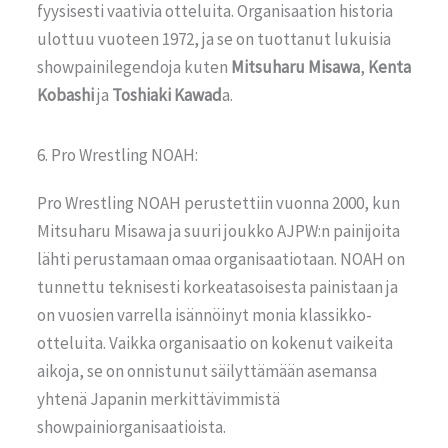
fyysisesti vaativia otteluita. Organisaation historia
ulottuu vuoteen 1972, ja se on tuottanut lukuisia
showpainilegendoja kuten
Mitsuharu Misawa
,
Kenta
Kobashi
ja
Toshiaki Kawad
a.
6. Pro Wrestling NOAH:
Pro Wrestling NOAH perustettiin vuonna 2000, kun
Mitsuharu Misawa ja suuri joukko AJPW:n painijoita
lähti perustamaan omaa organisaatiotaan. NOAH on
tunnettu teknisesti korkeatasoisesta painistaan ja
on vuosien varrella isännöinyt monia klassikko-
otteluita. Vaikka organisaatio on kokenut vaikeita
aikoja, se on onnistunut säilyttämään asemansa
yhtenä Japanin merkittävimmistä
showpainiorganisaatioista.