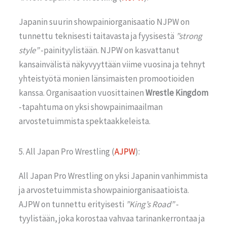
Japanin suurin showpainiorganisaatio NJPW on
tunnettu teknisesti taitavasta ja fyysisestä
”strong
style”
-painityylistään. NJPW on kasvattanut
kansainvälistä näkyvyyttään viime vuosina ja tehnyt
yhteistyötä monien länsimaisten promootioiden
kanssa. Organisaation vuosittainen
Wrestle Kingdom
-tapahtuma on yksi showpainimaailman
arvostetuimmista spektaakkeleista.
5. All Japan Pro Wrestling (
AJPW
):
All Japan Pro Wrestling on yksi Japanin vanhimmista
ja arvostetuimmista showpainiorganisaatioista.
AJPW on tunnettu erityisesti
”King’s Road”
-
tyylistään, joka korostaa vahvaa tarinankerrontaa ja