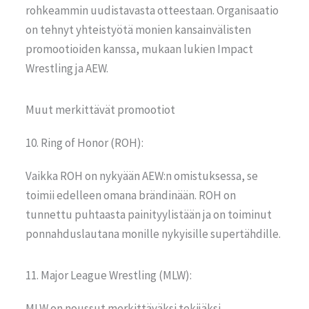
rohkeammin uudistavasta otteestaan. Organisaatio
on tehnyt yhteistyötä monien kansainvälisten
promootioiden kanssa, mukaan lukien Impact
Wrestling ja AEW.
Muut merkittävät promootiot
10. Ring of Honor (ROH):
Vaikka ROH on nykyään AEW:n omistuksessa, se
toimii edelleen omana brändinään. ROH on
tunnettu puhtaasta painityylistään ja on toiminut
ponnahduslautana monille nykyisille supertähdille.
11. Major League Wrestling (MLW):
MLW on noussut merkittäväksi tekijäksi