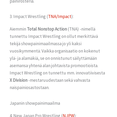
painirosteria.
3. Impact Wrestling (
TNA/Impact
):
Aiemmin
Total Nonstop Action
(TNA) -nimellä
tunnettu Impact Wrestling on ollut merkittävä
tekijä showpainimaailmassa jo yli kaksi
vuosikymmentä. Vaikka organisaatio on kokenut
ylä- ja alamäkiä, se on onnistunut säilyttämään
asemansa yhtenä alan johtavista promootioista.
Impact Wrestling on tunnettu mm. innovatiivisesta
X Division
-mestaruudestaan sekä vahvasta
naispainiosastostaan.
Japanin showpainimaailma
4. New Japan Pro Wrestling (
NJPW
):