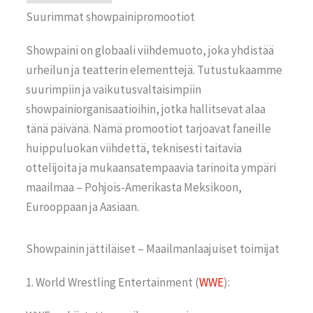
Suurimmat showpainipromootiot
Showpaini on globaali viihdemuoto, joka yhdistää
urheilun ja teatterin elementtejä. Tutustukaamme
suurimpiin ja vaikutusvaltaisimpiin
showpainiorganisaatioihin, jotka hallitsevat alaa
tänä päivänä. Nämä promootiot tarjoavat faneille
huippuluokan viihdettä, teknisesti taitavia
ottelijoita ja mukaansatempaavia tarinoita ympäri
maailmaa – Pohjois-Amerikasta Meksikoon,
Eurooppaan ja Aasiaan.
Showpainin jättiläiset – Maailmanlaajuiset toimijat
1. World Wrestling Entertainment (
WWE
):