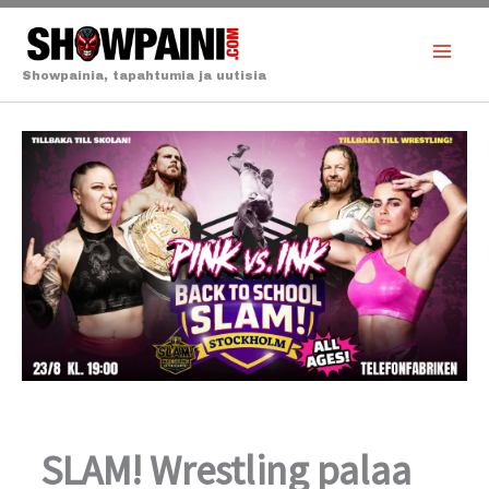
Siirry
sisältöön
Showpainia, tapahtumia ja uutisia
SLAM! Wrestling palaa