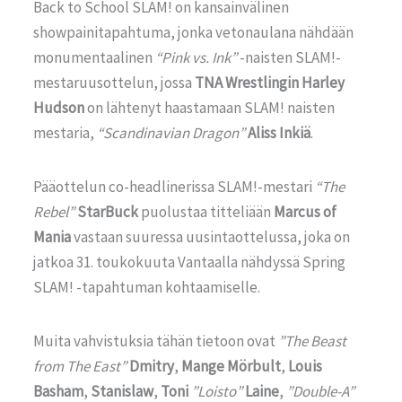
Back to School SLAM! on kansainvälinen
showpainitapahtuma, jonka vetonaulana nähdään
monumentaalinen
“Pink vs. Ink”
-naisten SLAM!-
mestaruusottelun, jossa
TNA Wrestlingin Harley
Hudson
on lähtenyt haastamaan SLAM! naisten
mestaria,
“Scandinavian Dragon”
Aliss Inkiä
.
Pääottelun co-headlinerissa SLAM!-mestari
“The
Rebel”
StarBuck
puolustaa titteliään
Marcus of
Mania
vastaan suuressa uusintaottelussa, joka on
jatkoa 31. toukokuuta Vantaalla nähdyssä Spring
SLAM! -tapahtuman kohtaamiselle.
Muita vahvistuksia tähän tietoon ovat
”The Beast
from The East”
Dmitry
,
Mange Mörbult
,
Louis
Basham
,
Stanislaw
,
Toni
”Loisto”
Laine
,
”Double-A”