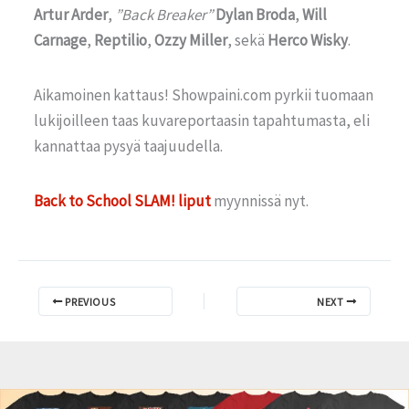
Artur Arder
,
”Back Breaker”
Dylan Broda
,
Will
Carnage
,
Reptilio
,
Ozzy Miller
, sekä
Herco Wisky
.
Aikamoinen kattaus! Showpaini.com pyrkii tuomaan
lukijoilleen taas kuvareportaasin tapahtumasta, eli
kannattaa pysyä taajuudella.
Back to School SLAM! liput
myynnissä nyt.
PREVIOUS
NEXT